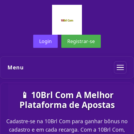
Login
Registrar-se
Menu
📱 10Brl Com A Melhor
Plataforma de Apostas
Cadastre-se na 10Brl Com para ganhar bônus no
cadastro e em cada recarga. Com a 10Brl Com,