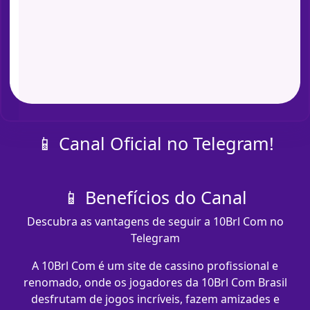
📱 Canal Oficial no Telegram!
📱 Benefícios do Canal
Descubra as vantagens de seguir a 10Brl Com no
Telegram
A 10Brl Com é um site de cassino profissional e
renomado, onde os jogadores da 10Brl Com Brasil
desfrutam de jogos incríveis, fazem amizades e