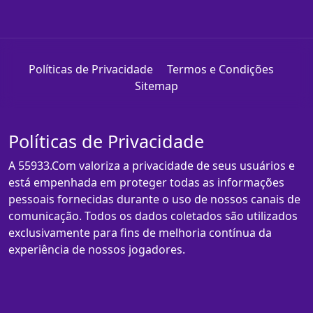
Políticas de Privacidade
Termos e Condições
Sitemap
Políticas de Privacidade
A 55933.Com valoriza a privacidade de seus usuários e
está empenhada em proteger todas as informações
pessoais fornecidas durante o uso de nossos canais de
comunicação. Todos os dados coletados são utilizados
exclusivamente para fins de melhoria contínua da
experiência de nossos jogadores.