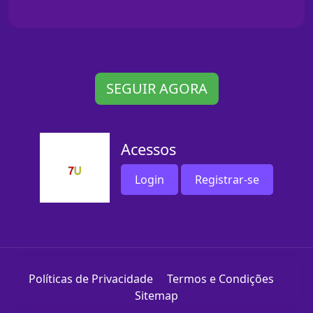
SEGUIR AGORA
Acessos
Login
Registrar-se
Políticas de Privacidade
Termos e Condições
Sitemap