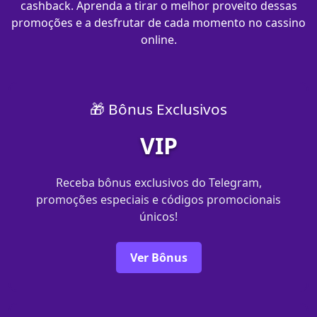
cashback. Aprenda a tirar o melhor proveito dessas
promoções e a desfrutar de cada momento no cassino
online.
🎁 Bônus Exclusivos
VIP
Receba bônus exclusivos do Telegram,
promoções especiais e códigos promocionais
únicos!
Ver Bônus