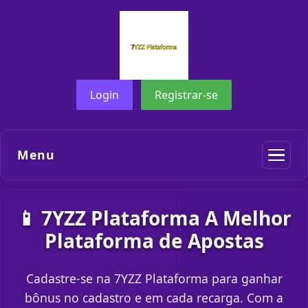
Login
Registrar-se
Menu
📱 7YZZ Plataforma A Melhor
Plataforma de Apostas
Cadastre-se na 7YZZ Plataforma para ganhar
bônus no cadastro e em cada recarga. Com a