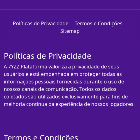
Políticas de Privacidade
Termos e Condições
Sitemap
Políticas de Privacidade
A 7YZZ Plataforma valoriza a privacidade de seus
usuários e está empenhada em proteger todas as
informações pessoais fornecidas durante o uso de
nossos canais de comunicação. Todos os dados
coletados são utilizados exclusivamente para fins de
melhoria contínua da experiência de nossos jogadores.
Termos e Condições