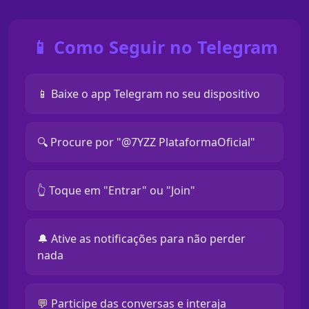
📱 Como Seguir no Telegram
📱 Baixe o app Telegram no seu dispositivo
🔍 Procure por "@7YZZ PlataformaOficial"
👆 Toque em "Entrar" ou "Join"
🔔 Ative as notificações para não perder
nada
💬 Participe das conversas e interaja